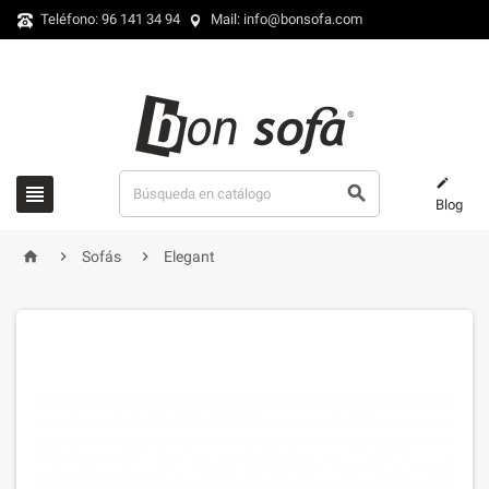
Teléfono: 96 141 34 94
Mail: info@bonsofa.com



Blog



Sofás
Elegant