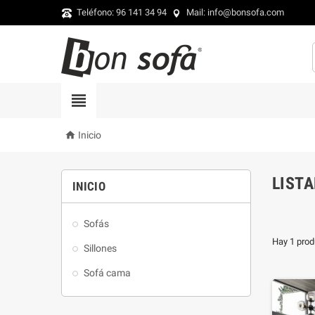
Teléfono: 96 141 34 94
Mail: info@bonsofa.com


Inicio
LIST
INICIO
Sofás
Hay 1 prod
Sillones
Sofá cama